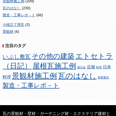
景観材施工例
(209)
瓦のはなし
(230)
製造・工事レポ－ト
(66)
小端立て用瓦
(2)
景観材
(6)
注目のタグ
エトセトラ
その他の建築
いぶし敷瓦
（日記）
屋根瓦施工例
店舗
日本
展示会
料理
景観材施工例
瓦のはなし
料理
窯変敷瓦
製造・工事レポ－ト
瓦の景観材・壁材・ガーデニング材・エクステリア建材と