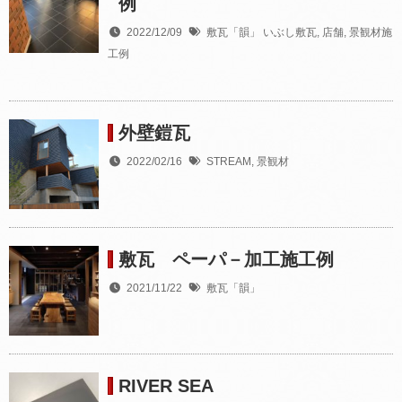
例
2022/12/09
敷瓦「韻」
いぶし敷瓦
,
店舗
,
景観材施
工例
外壁鎧瓦
2022/02/16
STREAM
,
景観材
敷瓦 ペーパ－加工施工例
2021/11/22
敷瓦「韻」
RIVER SEA