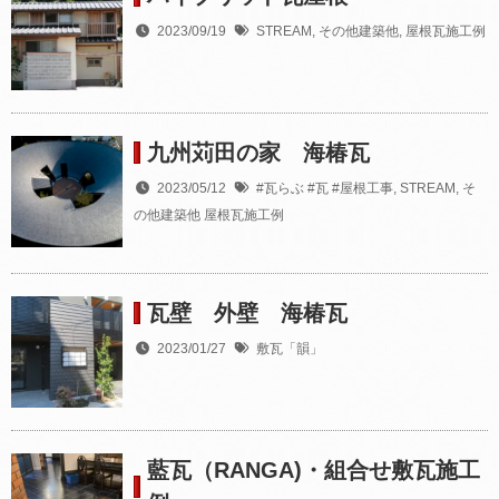
2023/09/19
STREAM
,
その他建築他
,
屋根瓦施工例
九州苅田の家 海椿瓦
2023/05/12
#瓦らぶ #瓦 #屋根工事
,
STREAM
,
そ
の他建築他
屋根瓦施工例
瓦壁 外壁 海椿瓦
2023/01/27
敷瓦「韻」
藍瓦（RANGA)・組合せ敷瓦施工