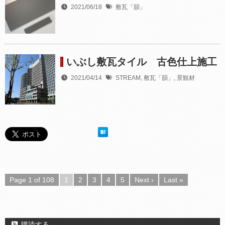
2021/06/18
敷瓦「韻」
いぶし敷瓦タイル 古色仕上施工
2021/04/14
STREAM
,
敷瓦「韻」
,
景観材
Page 1 of 108
1
2
3
4
5
Next ›
Last »
購読する