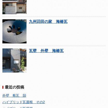
九州苅田の家 海椿瓦
瓦壁 外壁 海椿瓦
最近の投稿
外壁 敷瓦 韻
ハイブリッド瓦屋根 その2