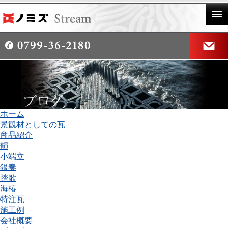
ホーム
景観材としての瓦
商品紹介
韻
小端立
銀奏
踏歌
海椿
特注瓦
施工例
会社概要