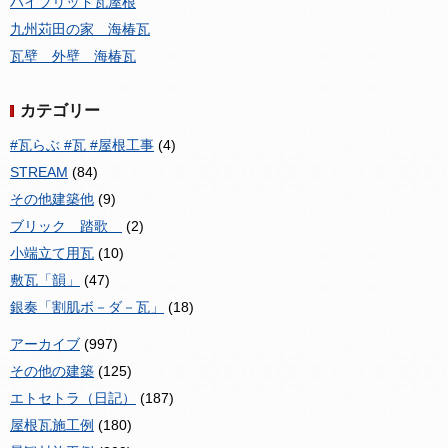
ハイブリッド瓦屋根
九州苅田の家 海椿瓦
瓦壁 外壁 海椿瓦
カテゴリー
#瓦らぶ #瓦 #屋根工事
(4)
STREAM
(84)
その他建築他
(9)
ブリック 踏歌
(2)
小端立て用瓦
(10)
敷瓦「韻」
(47)
銀奏「割肌ボ－ダ－瓦」
(18)
アーカイブ
(997)
その他の建築
(125)
エトセトラ（日記）
(187)
屋根瓦施工例
(180)