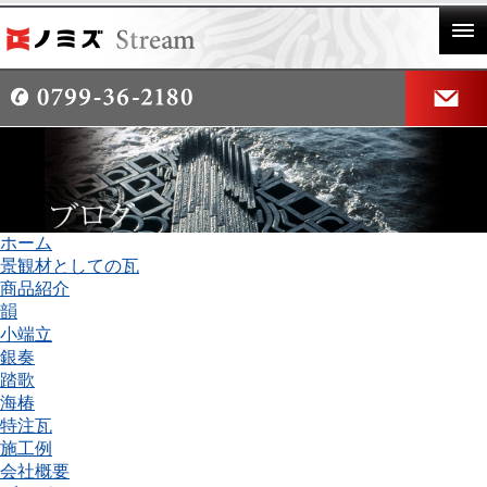
ホーム
景観材としての瓦
商品紹介
韻
小端立
銀奏
踏歌
海椿
特注瓦
施工例
会社概要