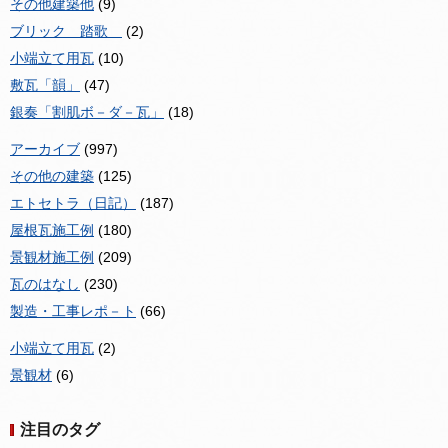
その他建築他
(9)
ブリック 踏歌
(2)
小端立て用瓦
(10)
敷瓦「韻」
(47)
銀奏「割肌ボ－ダ－瓦」
(18)
アーカイブ
(997)
その他の建築
(125)
エトセトラ（日記）
(187)
屋根瓦施工例
(180)
景観材施工例
(209)
瓦のはなし
(230)
製造・工事レポ－ト
(66)
小端立て用瓦
(2)
景観材
(6)
注目のタグ