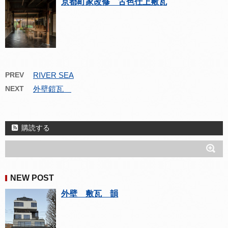
京都町家改修 古色仕上敷瓦
PREV
RIVER SEA
NEXT
外壁鎧瓦
購読する
NEW POST
外壁 敷瓦 韻