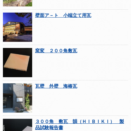
壁面ア－ト 小端立て用瓦
窯変 ２００角敷瓦
瓦壁 外壁 海椿瓦
３００角 敷瓦 韻（ＨＩＢＩＫＩ） 製
品試験報告書