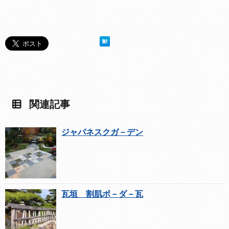
関連記事
ジャパネスクガ－デン
瓦垣 割肌ボ－ダ－瓦