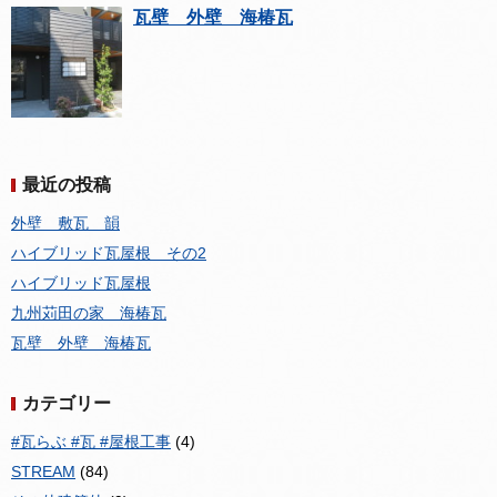
瓦壁 外壁 海椿瓦
最近の投稿
外壁 敷瓦 韻
ハイブリッド瓦屋根 その2
ハイブリッド瓦屋根
九州苅田の家 海椿瓦
瓦壁 外壁 海椿瓦
カテゴリー
#瓦らぶ #瓦 #屋根工事
(4)
STREAM
(84)