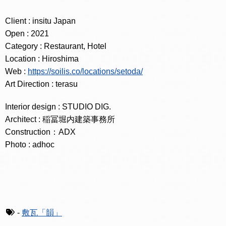
Client : insitu Japan
Open : 2021
Category : Restaurant, Hotel
Location : Hiroshima
Web :
https://soilis.co/locations/setoda/
Art Direction : terasu
Interior design : STUDIO DIG.
Architect : 稲冨堀内建築事務所
Construction：ADX
Photo : adhoc
-
敷瓦「韻」