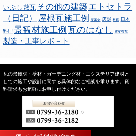
エトセトラ
その他の建築
いぶし敷瓦
（日記）
屋根瓦施工例
店舗
日本
展示会
料理
景観材施工例
瓦のはなし
料理
窯変敷瓦
製造・工事レポ－ト
瓦の景観材・壁材・ガーデニング材・エクステリア建材と
しての施工や設計に関する具体的なご相談を承ります。資
料請求もお気軽にお申し付けください。