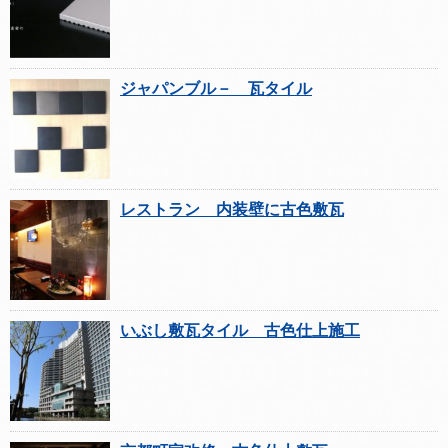
ジャパンブル－ 瓦タイル
レストラン 内装壁に古色敷瓦
いぶし敷瓦タイル 古色仕上施工