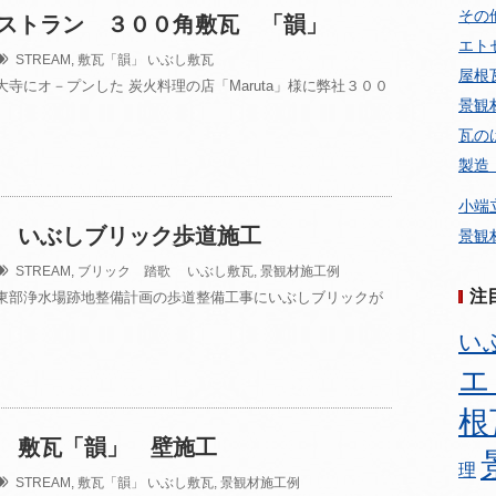
その
ストラン ３００角敷瓦 「韻」
エト
STREAM
,
敷瓦「韻」
いぶし敷瓦
屋根
寺にオ－プンした 炭火料理の店「Maruta」様に弊社３００
景観
瓦の
製造
小端
 いぶしブリック歩道施工
景観
STREAM
,
ブリック 踏歌
いぶし敷瓦
,
景観材施工例
注
東部浄水場跡地整備計画の歩道整備工事にいぶしブリックが
い
エ
根
 敷瓦「韻」 壁施工
理
STREAM
,
敷瓦「韻」
いぶし敷瓦
,
景観材施工例