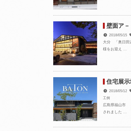
壁面ア－
2018/05/15
大分 「奥日田
様をお迎え …
住宅展示
2018/05/12
工例
広島県福山市 
されました …