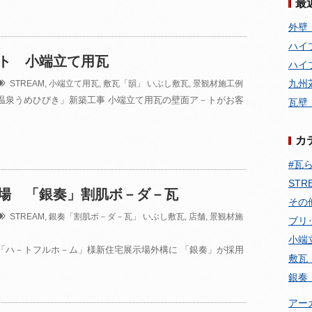
最
外壁
ハイ
ト 小端立て用瓦
ハイ
九州
STREAM
,
小端立て用瓦
,
敷瓦「韻」
いぶし敷瓦
,
景観材施工例
温泉うめひびき」新築工事 小端立て用瓦の壁面ア－トがお客
瓦壁
カ
#瓦ら
STR
場 「銀奏」割肌ボ－ダ－瓦
その
STREAM
,
銀奏「割肌ボ－ダ－瓦」
いぶし敷瓦
,
店舗
,
景観材施
ブリ
小端
「ハ－トフルホ－ム」様新住宅展示場外構に 「銀奏」が採用
敷瓦
銀奏
アー