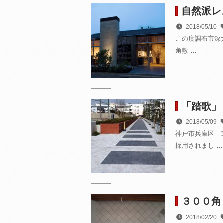
自然派レ
2018/05/10
この度調布市深大
角敷 …
「踏歌」
2018/05/09
神戸市兵庫区 
採用されまし …
３００角
2018/02/20