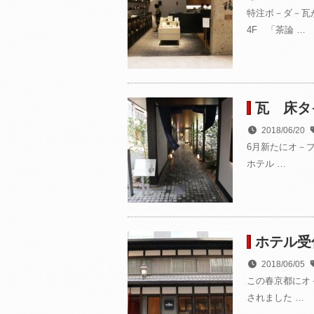
特注ボ－ダ－瓦
4F 「茶論 …
瓦 床タ
2018/06/20
6月新たにオ－
ホテル …
ホテル受
2018/06/05
この春京都にオ
されました …