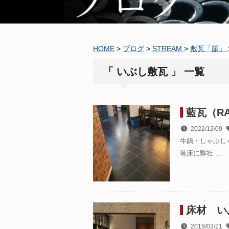
HOME
>
ブログ
>
STREAM
>
敷瓦「韻」
「 いぶし敷瓦 」 一覧
藍瓦（R
2022/12/09
牛鍋・しゃぶし
装床に弊社 …
床材 い
2019/03/21