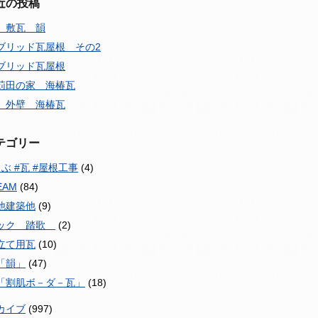
近の投稿
 敷瓦 韻
ブリッド瓦屋根 その2
ブリッド瓦屋根
苅田の家 海椿瓦
 外壁 海椿瓦
テゴリー
ぶ #瓦 #屋根工事
(4)
EAM
(84)
他建築他
(9)
ック 踏歌
(2)
立て用瓦
(10)
「韻」
(47)
「割肌ボ－ダ－瓦」
(18)
カイブ
(997)