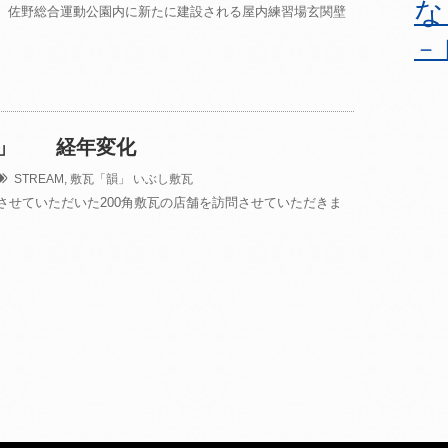
な
 佐野総合運動公園内に新たに建設される屋内練習場玄関壁
－
韻」 経年変化
STREAM
,
敷瓦「韻」
いぶし敷瓦
入させていただいた200角敷瓦の店舗を訪問させていただきま