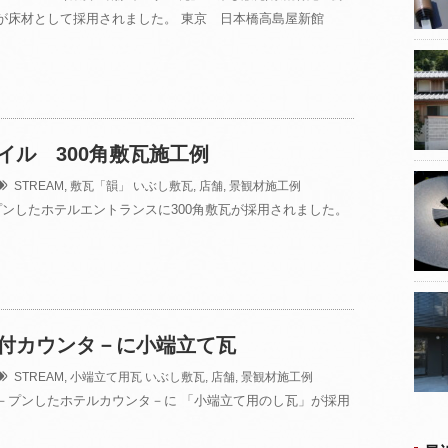
が床材として採用されました。 東京 日本橋高島屋新館
イル 300角敷瓦施工例
STREAM
,
敷瓦「韻」
いぶし敷瓦
,
店舗
,
景観材施工例
プンしたホテルエントランスに300角敷瓦が採用されました。
付カウンタ－に小端立て瓦
STREAM
,
小端立て用瓦
いぶし敷瓦
,
店舗
,
景観材施工例
－プンしたホテルカウンタ－に 「小端立て用のし瓦」が採用