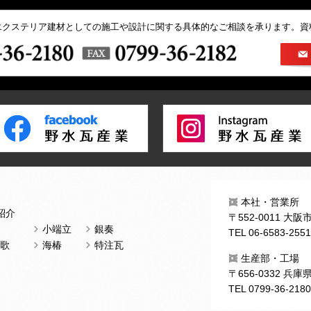
エクステリア建材としての施工や設計に関する具体的なご相談を承ります。資
本社・営業所
紹介
〒552-0011 大
小端立
銀奏
TEL 06-6583-255
歌
海椿
特注瓦
生産部・工場
〒656-0332 兵
TEL 0799-36-218