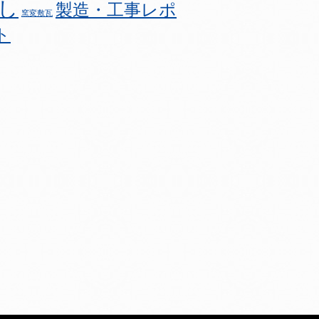
し
製造・工事レポ
窯変敷瓦
ト