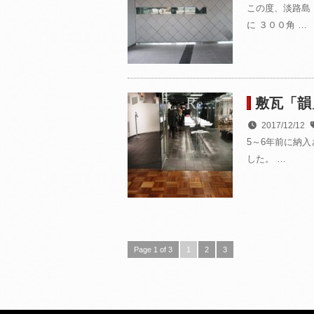
この度、淡路島
に ３００角 …
敷瓦「
2017/12/12
5～6年前に納
した。 …
Page 1 of 3
1
2
3