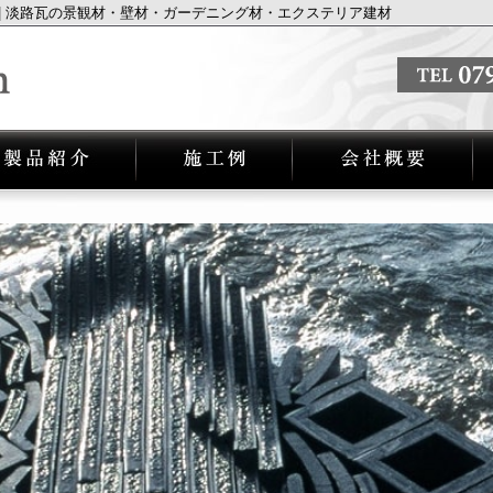
| 淡路瓦の景観材・壁材・ガーデニング材・エクステリア建材