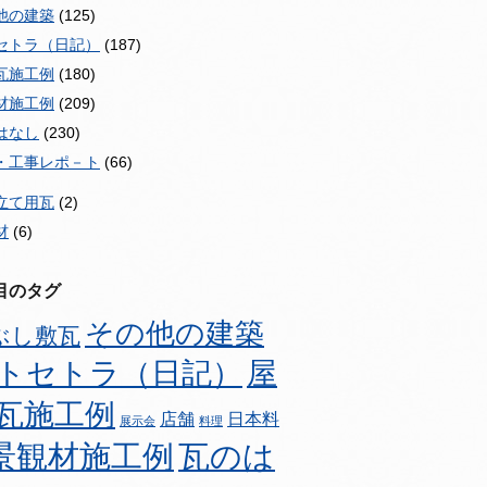
他の建築
(125)
セトラ（日記）
(187)
瓦施工例
(180)
材施工例
(209)
はなし
(230)
・工事レポ－ト
(66)
立て用瓦
(2)
材
(6)
目のタグ
その他の建築
ぶし敷瓦
トセトラ（日記）
屋
瓦施工例
店舗
日本料
展示会
料理
景観材施工例
瓦のは