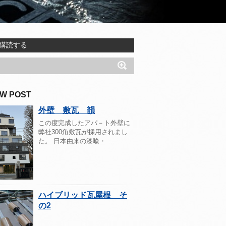
購読する
W POST
外壁 敷瓦 韻
この度完成したアパ－ト外壁に
弊社300角敷瓦が採用されまし
た。 日本由来の漆喰・ …
ハイブリッド瓦屋根 そ
の2