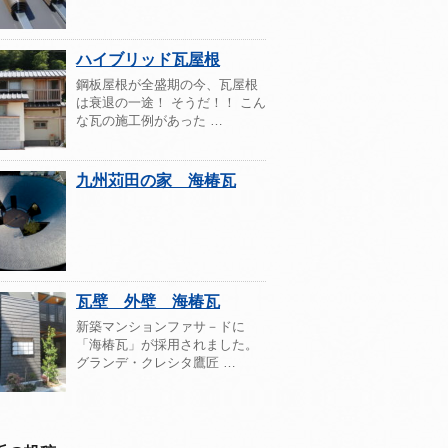
ハイブリッド瓦屋根
鋼板屋根が全盛期の今、瓦屋根
は衰退の一途！ そうだ！！ こん
な瓦の施工例があった …
九州苅田の家 海椿瓦
瓦壁 外壁 海椿瓦
新築マンションファサ－ドに
「海椿瓦」が採用されました。
グランデ・クレシタ鷹匠 …